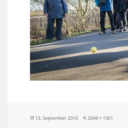
Veröffentlicht
Volle
13. September 2016
2048 × 1361
am
Größe