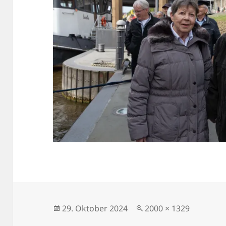
Veröffentlicht
Volle
29. Oktober 2024
2000 × 1329
am
Größe