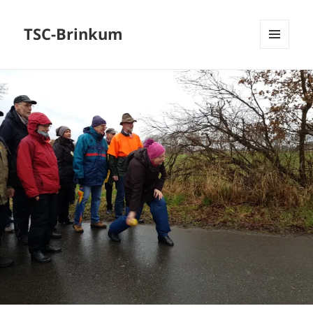
TSC-Brinkum
MENÜ
UND
WIDGETS